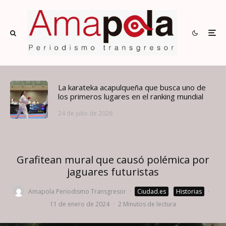
La karateka acapulqueña que busca uno de
los primeros lugares en el ranking mundial
24 de julio de 2026
Grafitean mural que causó polémica por
jaguares futuristas
Amapola Periodismo Transgresor
·
Ciudad.es
Historias
·
11 de enero de 2024
·
2 Minutos de lectura