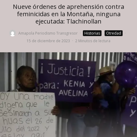
Nueve órdenes de aprehensión contra
feminicidas en la Montaña, ninguna
ejecutada: Tlachinollan
Amapola Periodismo Transgresor
·
Historias
Otredad
·
15 de diciembre de 2023
·
2 Minutos de lectura