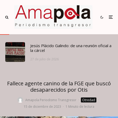
Jesús Plácido Galindo: de una reunión oficial a
la cárcel
27 de julio de 2026
Fallece agente canino de la FGE que buscó
desaparecidos por Otis
Amapola Periodismo Transgresor
·
Otredad
·
15 de diciembre de 2023
·
1 Minuto de lectura