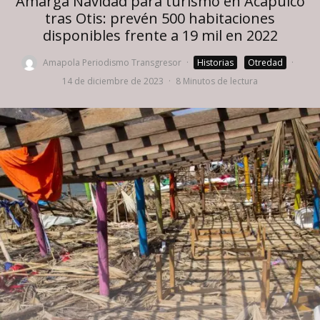
Amarga Navidad para turismo en Acapulco
tras Otis: prevén 500 habitaciones
disponibles frente a 19 mil en 2022
Amapola Periodismo Transgresor
·
Historias
Otredad
·
14 de diciembre de 2023
·
8 Minutos de lectura