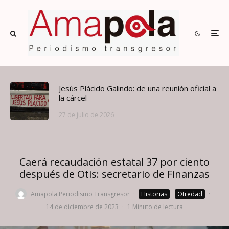
Jesús Plácido Galindo: de una reunión oficial a
la cárcel
27 de julio de 2026
Caerá recaudación estatal 37 por ciento
después de Otis: secretario de Finanzas
Amapola Periodismo Transgresor
·
Historias
Otredad
·
14 de diciembre de 2023
·
1 Minuto de lectura