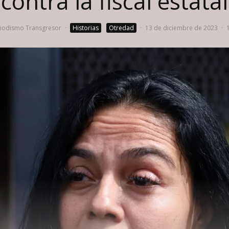
contra la fiscal estatal
iodismo Transgresor
·
Historias
Otredad
·
13 de diciembre de 2023
·