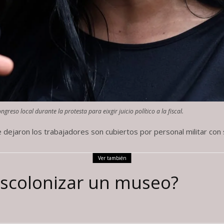
greso local durante la protesta para eixgir juicio político a la fiscal.
 dejaron los trabajadores son cubiertos por personal militar con
Ver también
scolonizar un museo?