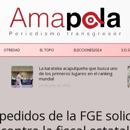
OTREDAD
EL TOPO
ELECCIONES2024
S.O.S
La karateka acapulqueña que busca uno
de los primeros lugares en el ranking
mundial
24 de julio de 2026
didos de la FGE solici