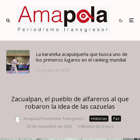
La karateka acapulqueña que busca uno de
los primeros lugares en el ranking mundial
24 de julio de 2026
Zacualpan, el pueblo de alfareros al que
robaron la idea de las cazuelas
Amapola Periodismo Transgresor
·
Historias
Paz
·
20 de noviembre de 2023
·
3 Minutos de lectura