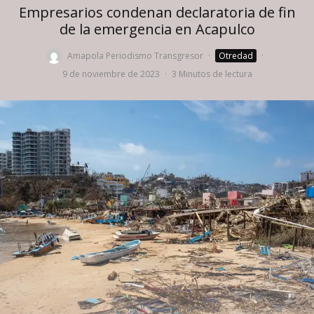
Empresarios condenan declaratoria de fin
de la emergencia en Acapulco
Amapola Periodismo Transgresor
·
Otredad
·
9 de noviembre de 2023
·
3 Minutos de lectura