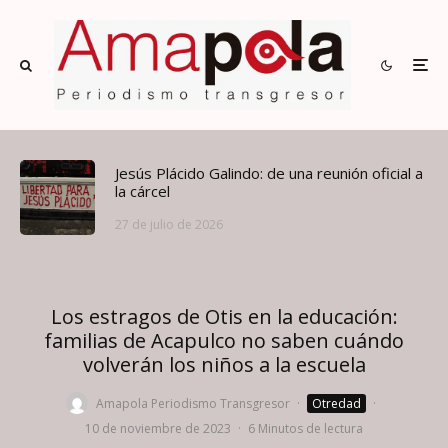
Jesús Plácido Galindo: de una reunión oficial a
la cárcel
27 de julio de 2026
Los estragos de Otis en la educación:
familias de Acapulco no saben cuándo
volverán los niños a la escuela
Amapola Periodismo Transgresor
·
Otredad
·
10 de noviembre de 2023
·
6 Minutos de lectura