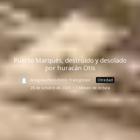
Puerto Marqués, destruido y desolado
por huracán Otis
Amapola Periodismo Transgresor
·
Otredad
·
28 de octubre de 2023
·
1 Minuto de lectura