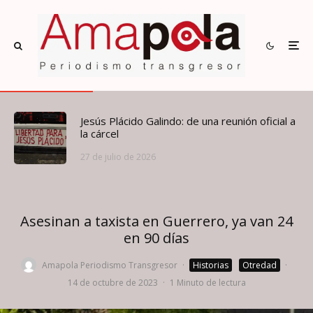
Jesús Plácido Galindo: de una reunión oficial a
la cárcel
27 de julio de 2026
Asesinan a taxista en Guerrero, ya van 24
en 90 días
Amapola Periodismo Transgresor
·
Historias
Otredad
·
14 de octubre de 2023
·
1 Minuto de lectura