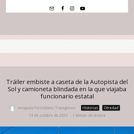
Tráiler embiste a caseta de la Autopista del
Sol y camioneta blindada en la que viajaba
funcionario estatal
Amapola Periodismo Transgresor
·
Historias
Otredad
·
13 de octubre de 2023
·
1 Minuto de lectura