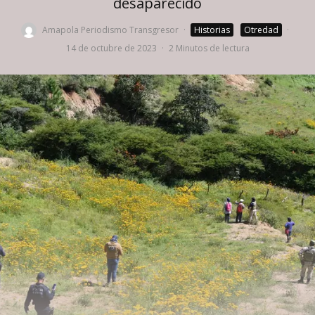
desaparecido
Amapola Periodismo Transgresor
·
Historias
Otredad
·
14 de octubre de 2023
·
2 Minutos de lectura