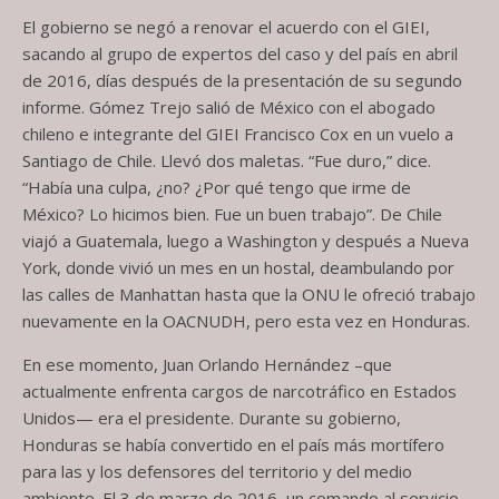
El gobierno se negó a renovar el acuerdo con el GIEI,
sacando al grupo de expertos del caso y del país en abril
de 2016, días después de la presentación de su segundo
informe. Gómez Trejo salió de México con el abogado
chileno e integrante del GIEI Francisco Cox en un vuelo a
Santiago de Chile. Llevó dos maletas. “Fue duro,” dice.
“Había una culpa, ¿no? ¿Por qué tengo que irme de
México? Lo hicimos bien. Fue un buen trabajo”. De Chile
viajó a Guatemala, luego a Washington y después a Nueva
York, donde vivió un mes en un hostal, deambulando por
las calles de Manhattan hasta que la ONU le ofreció trabajo
nuevamente en la OACNUDH, pero esta vez en Honduras.
En ese momento, Juan Orlando Hernández –que
actualmente enfrenta cargos de narcotráfico en Estados
Unidos— era el presidente. Durante su gobierno,
Honduras se había convertido en el país más mortífero
para las y los defensores del territorio y del medio
ambiente. El 3 de marzo de 2016, un comando al servicio