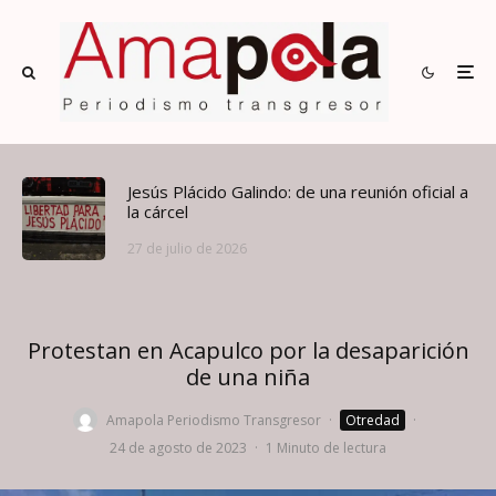
Jesús Plácido Galindo: de una reunión oficial a
la cárcel
27 de julio de 2026
Protestan en Acapulco por la desaparición
de una niña
Amapola Periodismo Transgresor
·
Otredad
·
24 de agosto de 2023
·
1 Minuto de lectura