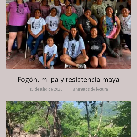
Fogón, milpa y resistencia maya
15 de julio de 2026
·
·
8 Minutos de lectura