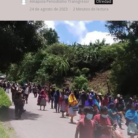
Amapola Periodismo Transgresor
·
Otredad
·
24 de agosto de 2023
·
2 Minutos de lectura