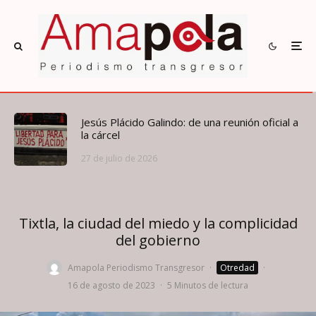
Jesús Plácido Galindo: de una reunión oficial a
la cárcel
27 de julio de 2026
Tixtla, la ciudad del miedo y la complicidad
del gobierno
Amapola Periodismo Transgresor
·
Otredad
·
16 de agosto de 2023
·
5 Minutos de lectura