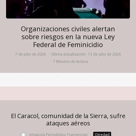
Organizaciones civiles alertan
sobre riesgos en la nueva Ley
Federal de Feminicidio
7 de julio de 2026
·
Última actualización:
13 de julio de 2026
·
7 Minutos de lectura
El Caracol, comunidad de la Sierra, sufre
ataques aéreos
Amapola Periodismo Transgresor
·
Otredad
·