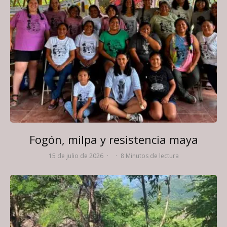
Fogón, milpa y resistencia maya
15 de julio de 2026
·
·
8 Minutos de lectura