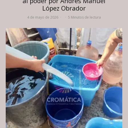
al poder por Andrés Manuel
López Obrador
4 de mayo de 2026
·
·
5 Minutos de lectura