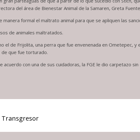
 gran parteaguas de que a partir de lo que sucedió con Stich, qu
irectora del área de Bienestar Animal de la Samaren, Greta Fuente
e manera formal el maltrato animal para que se apliquen las sanc
asos de animales maltratados.
o el de Frijolita, una perra que fue envenenada en Ometepec, y e
s de que fue torturado.
e acuerdo con una de sus cuidadoras, la FGE le dio carpetazo sin 
 Transgresor