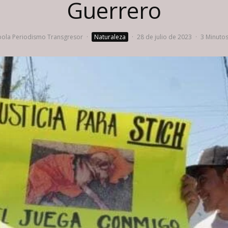
Guerrero
ola Periodismo Transgresor
·
Naturaleza
·
28 de julio de 2023
·
3 Minutos