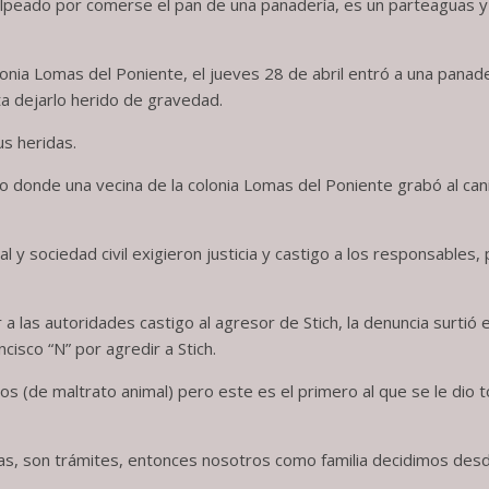
olpeado por comerse el pan de una panadería, es un parteaguas 
colonia Lomas del Poniente, el jueves 28 de abril entró a una panad
ta dejarlo herido de gravedad.
us heridas.
deo donde una vecina de la colonia Lomas del Poniente grabó al ca
 y sociedad civil exigieron justicia y castigo a los responsables,
r a las autoridades castigo al agresor de Stich, la denuncia surti
ncisco “N” por agredir a Stich.
s (de maltrato animal) pero este es el primero al que se le dio to
as, son trámites, entonces nosotros como familia decidimos desde 