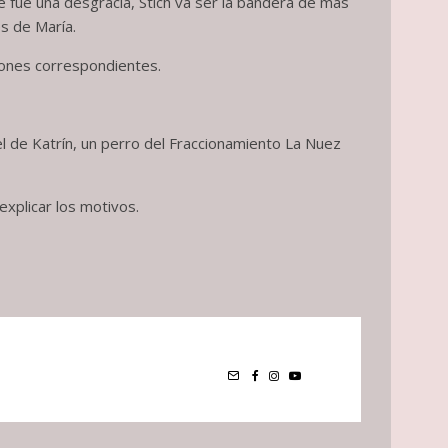
e fue una desgracia, Stich va ser la bandera de más
s de María.
iones correspondientes.
l de Katrín, un perro del Fraccionamiento La Nuez
explicar los motivos.