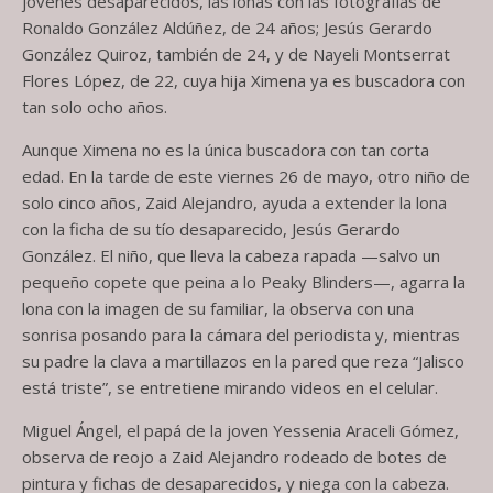
jóvenes desaparecidos, las lonas con las fotografías de
Ronaldo González Aldúñez, de 24 años; Jesús Gerardo
González Quiroz, también de 24, y de Nayeli Montserrat
Flores López, de 22, cuya hija Ximena ya es buscadora con
tan solo ocho años.
Aunque Ximena no es la única buscadora con tan corta
edad. En la tarde de este viernes 26 de mayo, otro niño de
solo cinco años, Zaid Alejandro, ayuda a extender la lona
con la ficha de su tío desaparecido, Jesús Gerardo
González. El niño, que lleva la cabeza rapada —salvo un
pequeño copete que peina a lo Peaky Blinders—, agarra la
lona con la imagen de su familiar, la observa con una
sonrisa posando para la cámara del periodista y, mientras
su padre la clava a martillazos en la pared que reza “Jalisco
está triste”, se entretiene mirando videos en el celular.
Miguel Ángel, el papá de la joven Yessenia Araceli Gómez,
observa de reojo a Zaid Alejandro rodeado de botes de
pintura y fichas de desaparecidos, y niega con la cabeza.