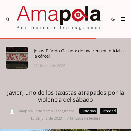
Jesús Plácido Galindo: de una reunión oficial a
la cárcel
27 de julio de 2026
Javier, uno de los taxistas atrapados por la
violencia del sábado
Amapola Periodismo Transgresor
·
Historias
Otredad
·
15 de julio de 2023
·
7 Minutos de lectura