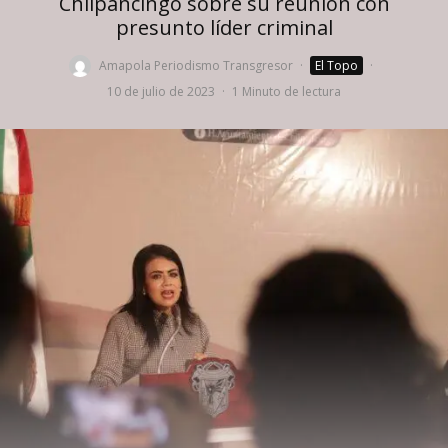
Chilpancingo sobre su reunión con
presunto líder criminal
Amapola Periodismo Transgresor
·
El Topo
·
10 de julio de 2023
·
1 Minuto de lectura