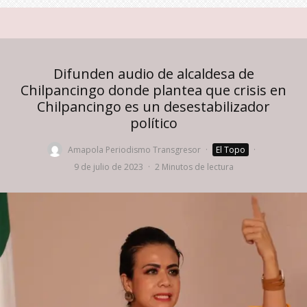
Difunden audio de alcaldesa de
Chilpancingo donde plantea que crisis en
Chilpancingo es un desestabilizador
político
Amapola Periodismo Transgresor
·
El Topo
·
9 de julio de 2023
·
2 Minutos de lectura