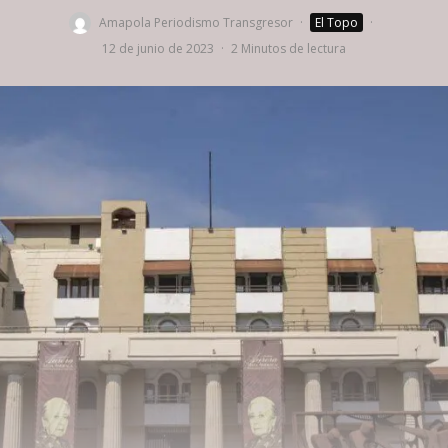
Amapola Periodismo Transgresor
·
El Topo
·
12 de junio de 2023
·
2 Minutos de lectura