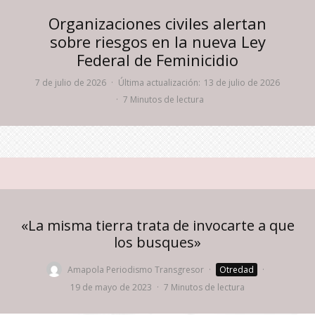
Organizaciones civiles alertan
sobre riesgos en la nueva Ley
Federal de Feminicidio
7 de julio de 2026
·
Última actualización:
13 de julio de 2026
·
7 Minutos de lectura
«La misma tierra trata de invocarte a que
los busques»
Amapola Periodismo Transgresor
·
Otredad
·
19 de mayo de 2023
·
7 Minutos de lectura