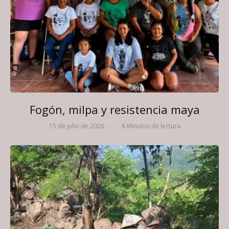
Fogón, milpa y resistencia maya
15 de julio de 2026
·
·
8 Minutos de lectura