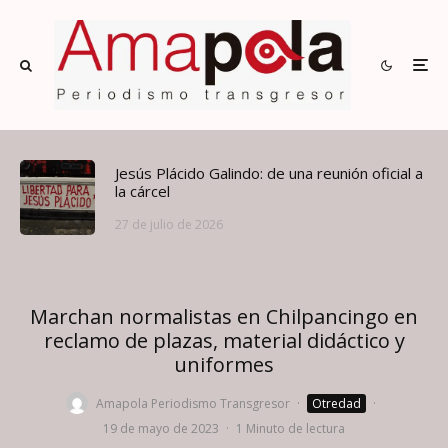
Jesús Plácido Galindo: de una reunión oficial a
la cárcel
27 de julio de 2026
Marchan normalistas en Chilpancingo en
reclamo de plazas, material didáctico y
uniformes
Amapola Periodismo Transgresor
·
Otredad
·
19 de mayo de 2023
·
1 Minuto de lectura