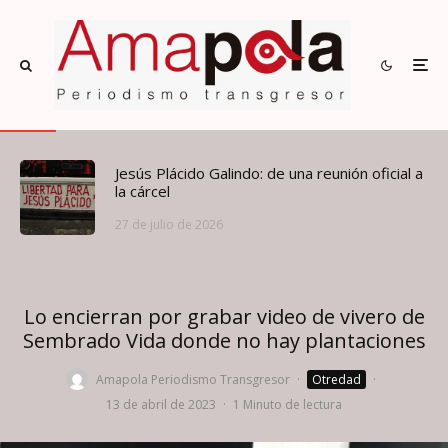
Jesús Plácido Galindo: de una reunión oficial a
la cárcel
27 de julio de 2026
Lo encierran por grabar video de vivero de
Sembrado Vida donde no hay plantaciones
Amapola Periodismo Transgresor
·
Otredad
·
13 de abril de 2023
·
1 Minuto de lectura