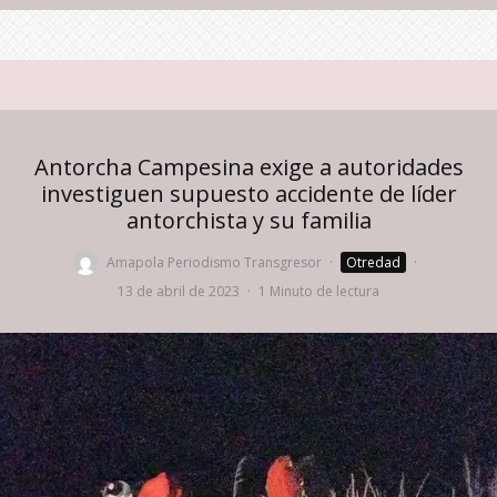
Antorcha Campesina exige a autoridades
investiguen supuesto accidente de líder
antorchista y su familia
Amapola Periodismo Transgresor
·
Otredad
·
13 de abril de 2023
·
1 Minuto de lectura