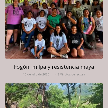
Fogón, milpa y resistencia maya
15 de julio de 2026
·
·
8 Minutos de lectura