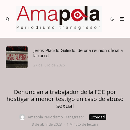
Jesús Plácido Galindo: de una reunión oficial a
la cárcel
27 de julio de 2026
Denuncian a trabajador de la FGE por
hostigar a menor testigo en caso de abuso
sexual
Amapola Periodismo Transgresor
·
Otredad
·
3 de abril de 2023
·
1 Minuto de lectura