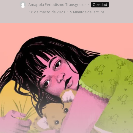
Amapola Periodismo Transgresor
·
Otredad
·
16 de marzo de 2023
·
9 Minutos de lectura