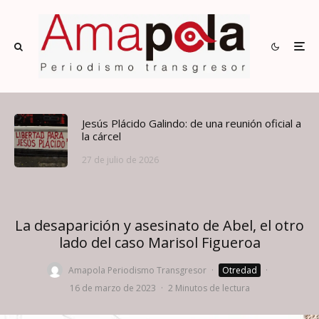
Jesús Plácido Galindo: de una reunión oficial a
la cárcel
27 de julio de 2026
La desaparición y asesinato de Abel, el otro
lado del caso Marisol Figueroa
Amapola Periodismo Transgresor
·
Otredad
·
16 de marzo de 2023
·
2 Minutos de lectura