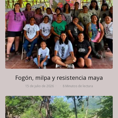
Fogón, milpa y resistencia maya
15 de julio de 2026
·
·
8 Minutos de lectura