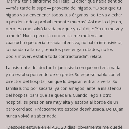
‘Marina’ tenía síndrome de Hellp. El dolor que había sentido
—más tarde lo supo— provenía del hígado. “‘O sea que tu
hígado va a envenenar todos tus órganos, se te va a echar
a perder todo y probablemente mueras’. Así me lo dijeron,
pero eso me salvó la vida porque yo ahí dije: ‘Yo no me voy
a morir’. Nunca perdí la conciencia; me meten a un
cuartucho que decía terapia intensiva, no había intensivista,
lo mandan a llamar; tenía los pies engarrotados, no los
podía mover, estaba toda contracturada”, relata.
La asistente del doctor Luján insistía en que no tenía nada
y no estaba poniendo de su parte. Su esposo habló con el
director del hospital, sin que lo dejaran entrar a verla. Su
familia luchó por sacarla, ya con amagos, ante la insistencia
del hospital para que se quedara. Cuando llegó a otro
hospital, su presión era muy alta y estaba al borde de un
paro cardiaco. Prácticamente estaba desahuciada. De Luján
nunca volvió a saber nada.
“Después estuve en el ABC 23 días, obviamente me quedé