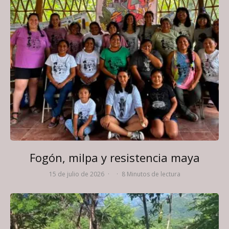
Fogón, milpa y resistencia maya
15 de julio de 2026
·
·
8 Minutos de lectura