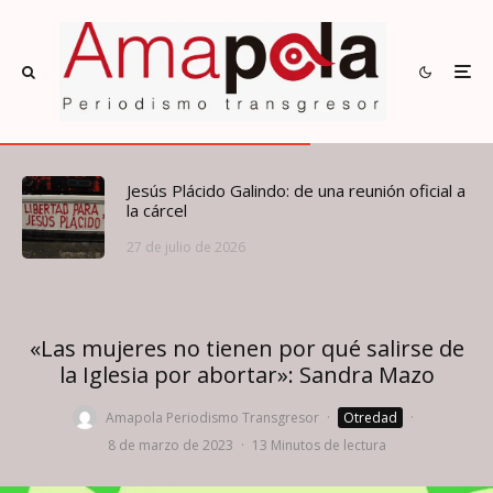
Jesús Plácido Galindo: de una reunión oficial a
la cárcel
27 de julio de 2026
«Las mujeres no tienen por qué salirse de
la Iglesia por abortar»: Sandra Mazo
Amapola Periodismo Transgresor
·
Otredad
·
8 de marzo de 2023
·
13 Minutos de lectura