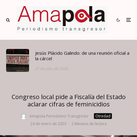
Jesús Plácido Galindo: de una reunión oficial a
la cárcel
27 de julio de 2026
Congreso local pide a Fiscalía del Estado
aclarar cifras de feminicidios
Amapola Periodismo Transgresor
·
Otredad
·
24 de enero de 2023
·
2 Minutos de lectura