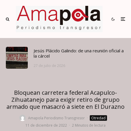
Jesús Plácido Galindo: de una reunión oficial a
la cárcel
27 de julio de 2026
Bloquean carretera federal Acapulco-
Zihuatanejo para exigir retiro de grupo
armado que masacró a siete en El Durazno
Amapola Periodismo Transgresor
·
Otredad
·
11 de diciembre de 2022
·
2 Minutos de lectura