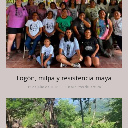
Fogón, milpa y resistencia maya
15 de julio de 2026
·
·
8 Minutos de lectura