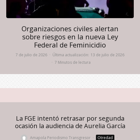
Organizaciones civiles alertan
sobre riesgos en la nueva Ley
Federal de Feminicidio
7 de julio de 2026
·
Última actualización:
13 de julio de 2026
·
7 Minutos de lectura
La FGE intentó retrasar por segunda
ocasión la audiencia de Aurelia García
Amapola Periodismo Transgresor
·
Otredad
·