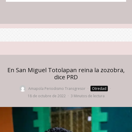
En San Miguel Totolapan reina la zozobra,
dice PRD
Amapola Periodismo Transgresor
·
Otredad
·
18 de octubre de 2022
·
3 Minutos de lectura