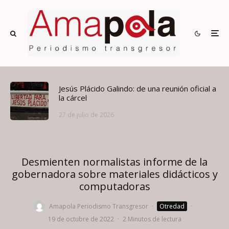
Jesús Plácido Galindo: de una reunión oficial a
la cárcel
27 de julio de 2026
Desmienten normalistas informe de la
gobernadora sobre materiales didácticos y
computadoras
Amapola Periodismo Transgresor
·
Otredad
·
19 de octubre de 2022
·
2 Minutos de lectura