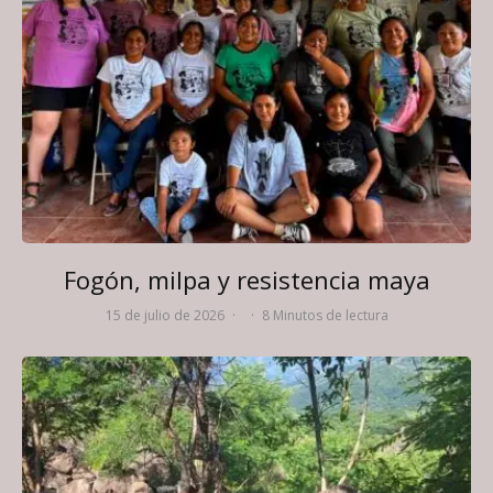
Fogón, milpa y resistencia maya
15 de julio de 2026
·
·
8 Minutos de lectura