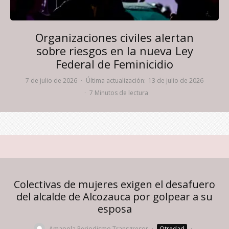
Organizaciones civiles alertan
sobre riesgos en la nueva Ley
Federal de Feminicidio
7 de julio de 2026
·
Última actualización:
13 de julio de 2026
·
7 Minutos de lectura
Colectivas de mujeres exigen el desafuero
del alcalde de Alcozauca por golpear a su
esposa
Amapola Periodismo Transgresor
·
Otredad
·