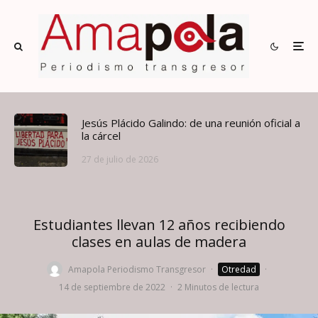
Jesús Plácido Galindo: de una reunión oficial a
la cárcel
27 de julio de 2026
Estudiantes llevan 12 años recibiendo
clases en aulas de madera
Amapola Periodismo Transgresor
·
Otredad
·
14 de septiembre de 2022
·
2 Minutos de lectura