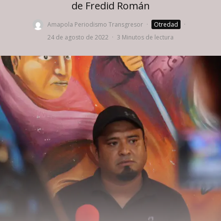
de Fredid Román
Amapola Periodismo Transgresor
·
Otredad
·
24 de agosto de 2022
·
3 Minutos de lectura