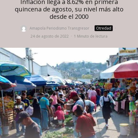
Inflación llega a 8.62% en primera
quincena de agosto, su nivel más alto
desde el 2000
Amapola Periodismo Transgresor
·
Otredad
·
24 de agosto de 2022
·
1 Minuto de lectura