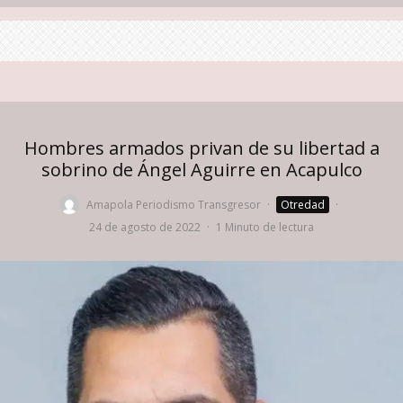
Hombres armados privan de su libertad a
sobrino de Ángel Aguirre en Acapulco
Amapola Periodismo Transgresor
·
Otredad
·
24 de agosto de 2022
·
1 Minuto de lectura