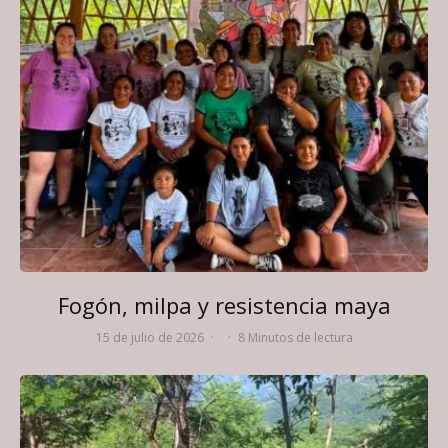
Fogón, milpa y resistencia maya
15 de julio de 2026
·
·
8 Minutos de lectura