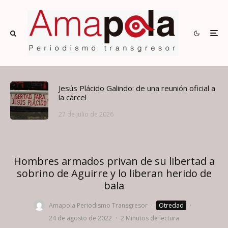
Jesús Plácido Galindo: de una reunión oficial a
la cárcel
27 de julio de 2026
Hombres armados privan de su libertad a
sobrino de Aguirre y lo liberan herido de
bala
Amapola Periodismo Transgresor
·
Otredad
·
24 de agosto de 2022
·
2 Minutos de lectura