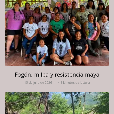
Fogón, milpa y resistencia maya
15 de julio de 2026
·
·
8 Minutos de lectura