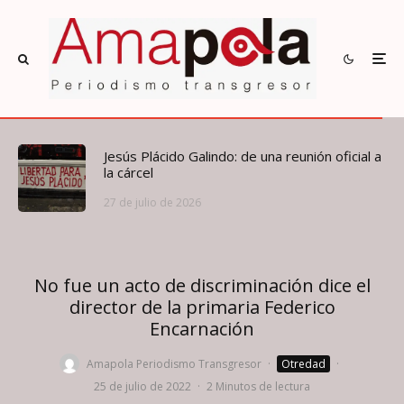
Jesús Plácido Galindo: de una reunión oficial a
la cárcel
27 de julio de 2026
No fue un acto de discriminación dice el
director de la primaria Federico
Encarnación
Amapola Periodismo Transgresor
·
Otredad
·
25 de julio de 2022
·
2 Minutos de lectura