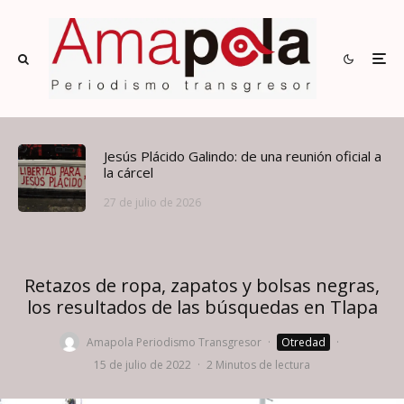
Jesús Plácido Galindo: de una reunión oficial a
la cárcel
27 de julio de 2026
Retazos de ropa, zapatos y bolsas negras,
los resultados de las búsquedas en Tlapa
Amapola Periodismo Transgresor
·
Otredad
·
15 de julio de 2022
·
2 Minutos de lectura