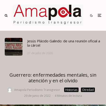
Jesús Plácido Galindo: de una reunión oficial a
la cárcel
27 de julio de 2026
Guerrero: enfermedades mentales, sin
atención y en el olvido
Amapola Periodismo Transgresor
·
Historias
Otredad
·
29 de junio de 2022
·
4 Minutos de lectura