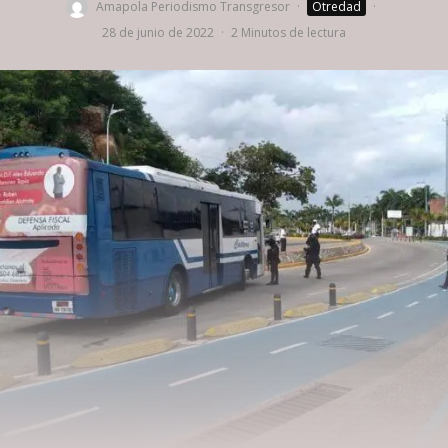
Amapola Periodismo Transgresor
·
Otredad
·
28 de junio de 2022
·
2 Minutos de lectura