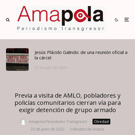
Jesús Plácido Galindo: de una reunión oficial a
la cárcel
27 de julio de 2026
Previa a visita de AMLO, pobladores y
policías comunitarios cierran vía para
exigir detención de grupo armado
Amapola Periodismo Transgresor
·
Otredad
·
23 de junio de 2022
·
3 Minutos de lectura