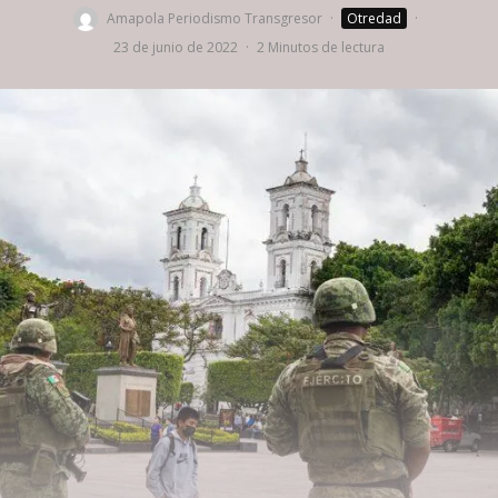
Amapola Periodismo Transgresor
·
Otredad
·
23 de junio de 2022
·
2 Minutos de lectura