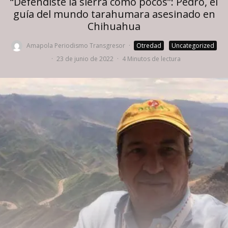
“Defendiste la sierra como pocos”: Pedro, el
guía del mundo tarahumara asesinado en
Chihuahua
Amapola Periodismo Transgresor
·
Otredad
Uncategorized
·
23 de junio de 2022
·
4 Minutos de lectura