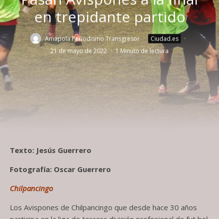
en trepidante partido
Amapola Periodismo Transgresor
·
Ciudad.es
·
21 de mayo de 2022
·
1 Minuto de lectura
Texto: Jesús Guerrero
Fotografía: Oscar Guerrero
Chilpancingo
Los Avispones de Chilpancingo que desde hace 30 años
participa en la liga de tercera división profesional de fut bol