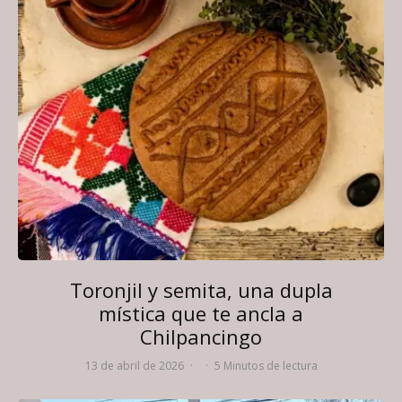
Toronjil y semita, una dupla
mística que te ancla a
Chilpancingo
13 de abril de 2026
·
·
5 Minutos de lectura