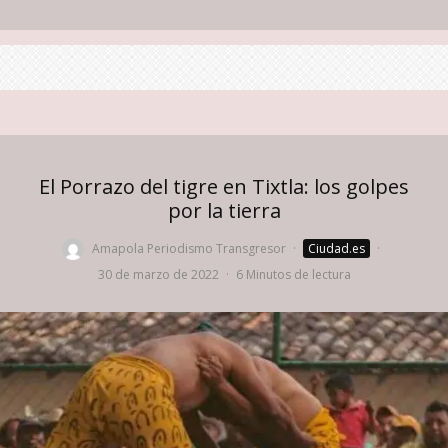
El Porrazo del tigre en Tixtla: los golpes
por la tierra
Amapola Periodismo Transgresor
·
Ciudad.es
·
30 de marzo de 2022
·
6 Minutos de lectura