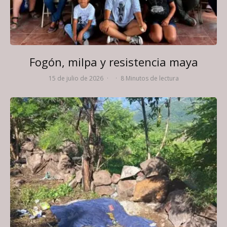
Fogón, milpa y resistencia maya
15 de julio de 2026
·
·
8 Minutos de lectura