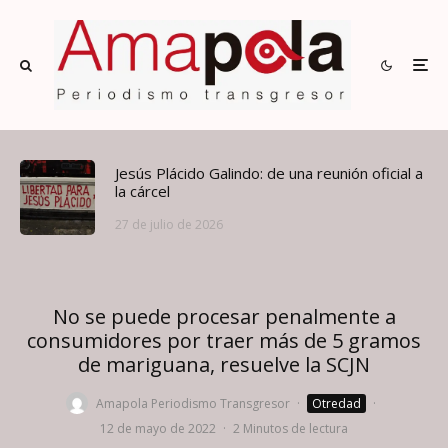
Jesús Plácido Galindo: de una reunión oficial a
la cárcel
27 de julio de 2026
No se puede procesar penalmente a
consumidores por traer más de 5 gramos
de mariguana, resuelve la SCJN
Amapola Periodismo Transgresor
·
Otredad
·
12 de mayo de 2022
·
2 Minutos de lectura