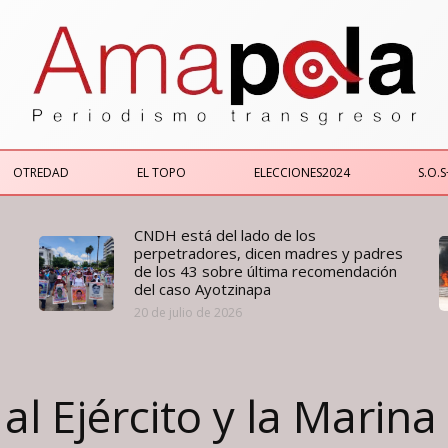
OTREDAD
EL TOPO
ELECCIONES2024
S.O.S
CNDH está del lado de los
perpetradores, dicen madres y padres
de los 43 sobre última recomendación
del caso Ayotzinapa
20 de julio de 2026
al Ejército y la Marin