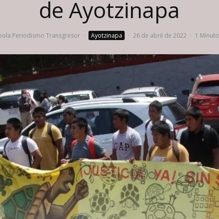
de Ayotzinapa
ola Periodismo Transgresor
·
Ayotzinapa
·
26 de abril de 2022
·
1 Minuto