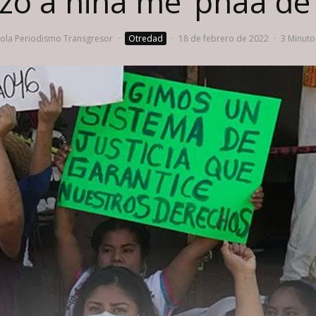
o a niña me’ phaa de
la Periodismo Transgresor
·
Otredad
·
18 de febrero de 2022
·
3 Minuto