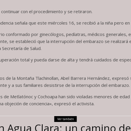
continuar con el procedimiento y se retiraron.
ncia señala que este miércoles 16, se recibió a la niña pero en 
ario conformado por ginecólogos, pedíatras, médicos generales, e
iente, se estableció que la interrupción del embarazo se realizará
a Secretaría de Salud.
uperación total y pueda darse de alta y tendrá cuidados de espec
os de la Montaña Tlachinollan, Abel Barrera Hernández, expresó 
nte y a sus familiares desistirse de la interrupción del embarazo.
os de Metlatónoc y Cochoapa han sido violadas menores de edad y 
a objeción de conciencia», expresó el activista.
Ver también
en Agua Clara: un camino de