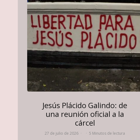
Jesús Plácido Galindo: de
una reunión oficial a la
cárcel
27 de julio de 2026
·
·
5 Minutos de lectura