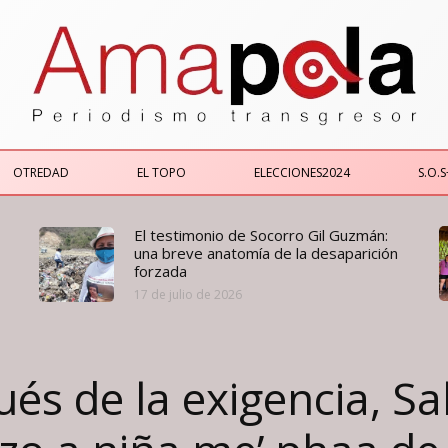
OTREDAD
EL TOPO
ELECCIONES2024
S.O.S
El testimonio de Socorro Gil Guzmán:
una breve anatomía de la desaparición
forzada
17 de julio de 2026
ués de la exigencia, S