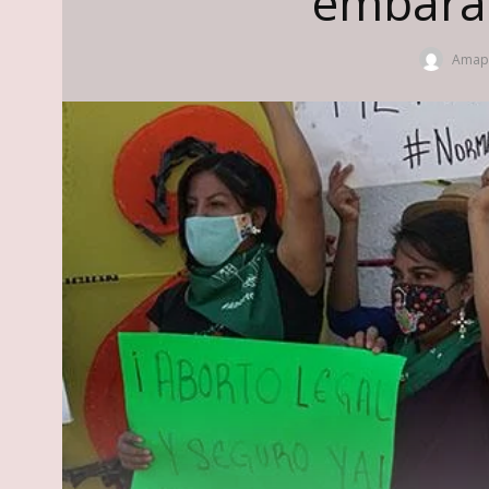
embaraz
Amapo