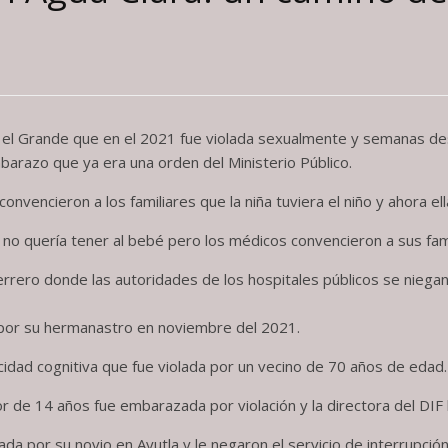
 el Grande que en el 2021 fue violada sexualmente y semanas des
mbarazo que ya era una orden del Ministerio Público.
convencieron a los familiares que la niña tuviera el niño y ahora 
, no quería tener al bebé pero los médicos convencieron a sus fami
errero donde las autoridades de los hospitales públicos se niega
 por su hermanastro en noviembre del 2021.
idad cognitiva que fue violada por un vecino de 70 años de edad.
e 14 años fue embarazada por violación y la directora del DIF la
ada por su novio en Ayutla y le negaron el servicio de interrupc