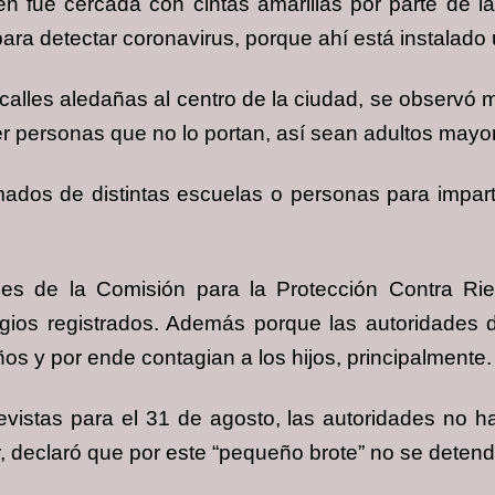
ue cercada con cintas amarillas por parte de la 
ara detectar coronavirus, porque ahí está instalad
s calles aledañas al centro de la ciudad, se observó 
er personas que no lo portan, así sean adultos may
amados de distintas escuelas o personas para impart
ades de la Comisión para la Protección Contra Ri
agios registrados. Además porque las autoridades
os y por ende contagian a los hijos, principalmente.
revistas para el 31 de agosto, las autoridades no h
declaró que por este “pequeño brote” no se detendrí