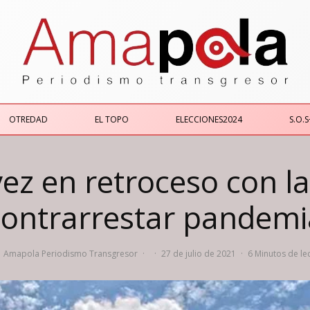
OTREDAD
EL TOPO
ELECCIONES2024
S.O.S
vez en retroceso con l
contrarrestar pandemi
Amapola Periodismo Transgresor
·
·
27 de julio de 2021
·
6 Minutos de le