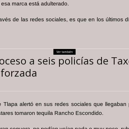
e esa marca está adulterado.
avés de las redes sociales, es que en los últimos dí
Ver también
oceso a seis policías de Tax
 forzada
de Tlapa alertó en sus redes sociales que llegaba
estares tomaron tequila Rancho Escondido.
n ceguera, no podían veían nada o muy poco, rubor f