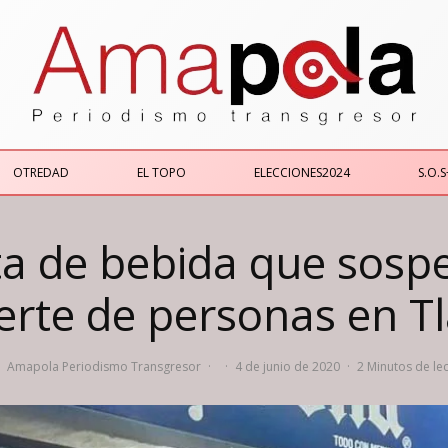
OTREDAD
EL TOPO
ELECCIONES2024
S.O.S
ta de bebida que sosp
rte de personas en T
Amapola Periodismo Transgresor
·
·
4 de junio de 2020
·
2 Minutos de le