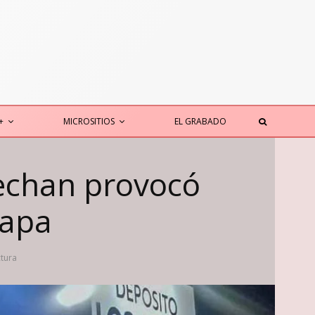
+
MICROSITIOS
EL GRABADO
echan provocó
lapa
ctura