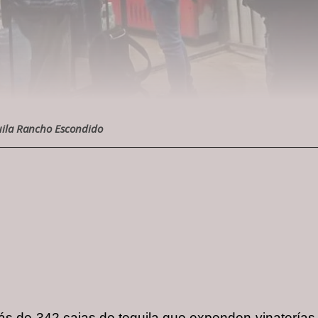
uila Rancho Escondido
ás de 342 cajas de tequila que expenden vinatería