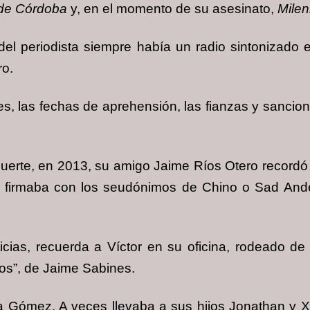
 de Córdoba
y, en el momento de su asesinato,
Milen
el periodista siempre había un radio sintonizado e
ro.
es, las fechas de aprehensión, las fianzas y sanci
 muerte, en 2013, su amigo Jaime Ríos Otero recordó
ue firmaba con los seudónimos de Chino o Sad An
icias, recuerda a Víctor en su oficina, rodeado de
os”, de Jaime Sabines.
ma Gómez. A veces llevaba a sus hijos Jonathan y X