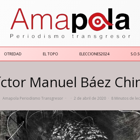
OTREDAD
EL TOPO
ELECCIONES2024
S.O.S
íctor Manuel Báez Chi
Amapola Periodismo Transgresor
·
·
2 de abril de 2020
·
8 Minutos de lec