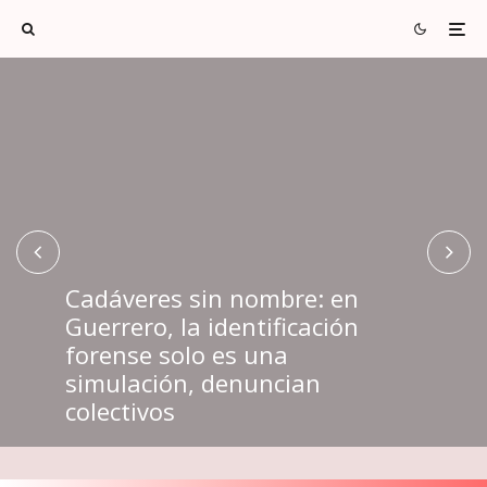
Cadáveres sin nombre: en
Guerrero, la identificación
México: la escuela que nació de
forense solo es una
El Ejército en la desaparición de
una guerra contra la basura en
simulación, denuncian
los 43 estudiantes de
la comunidad indígena
colectivos
Ayotzinapa
Alpuyeca