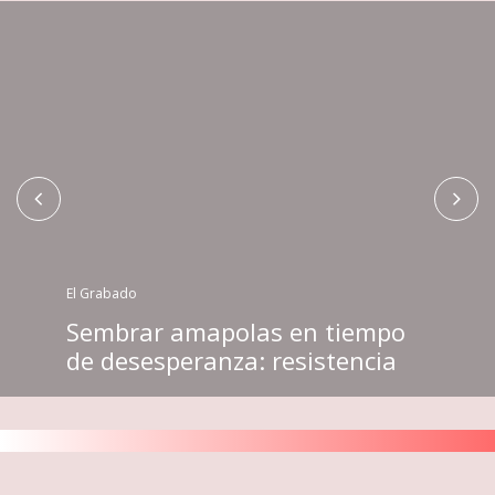
El Grabado
El Grabado
El Grabado
Sembrar amapolas en tiempo
La caza del tigre. Guerrero bajo
Danza de los tecuanes de
de desesperanza: resistencia
fuego
Tlalixtaquilla, Guerrero