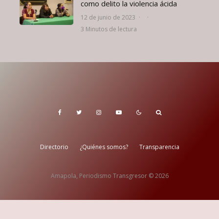
como delito la violencia ácida
12 de junio de 2023
·
·
3 Minutos de lectura
Directorio
¿Quiénes somos?
Transparencia
Amapola, Periodismo Transgresor © 2026