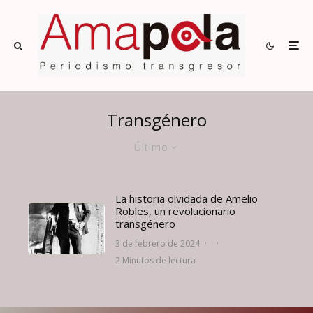
Transgénero
Último
La historia olvidada de Amelio
Robles, un revolucionario
transgénero
3 de febrero de 2024
·
·
2 Minutos de lectura