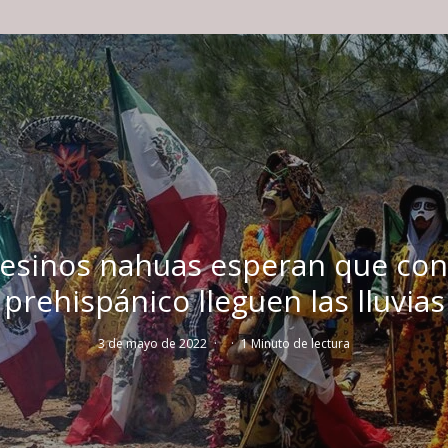
sinos nahuas esperan que con 
prehispánico lleguen las lluvias
3 de mayo de 2022
·
·
1 Minuto de lectura