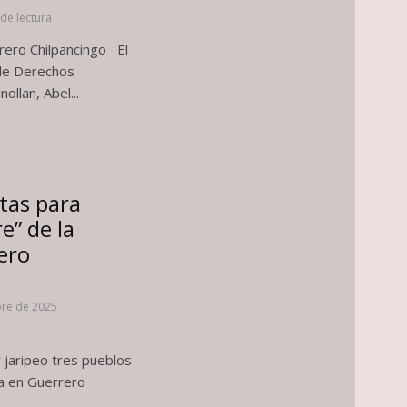
de lectura
rrero Chilpancingo El
 de Derechos
llan, Abel...
stas para
e” de la
ero
bre de 2025
·
y jaripeo tres pueblos
ña en Guerrero