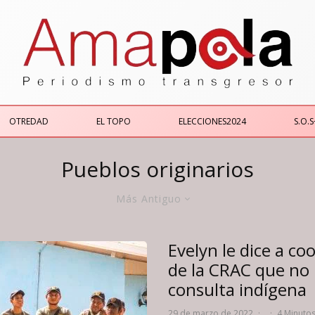
OTREDAD
EL TOPO
ELECCIONES2024
S.O.S
Pueblos originarios
Más Antiguo
Evelyn le dice a co
de la CRAC que no
consulta indígena
29 de marzo de 2022
·
·
4 Minutos