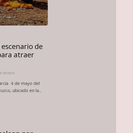
, escenario de
para atraer
l
e lectura
García 4 de mayo del
zco, ubicado en la...