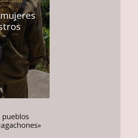
 mujeres
stros
a pueblos
 «agachones»