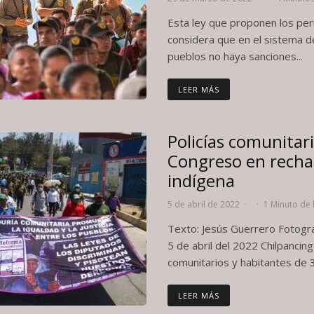
Esta ley que proponen los per
considera que en el sistema de
pueblos no haya sanciones...
LEER MÁS
Policías comunitar
Congreso en recha
indígena
5 de abril de 2022
·
·
1 Minuto de 
Texto: Jesús Guerrero Fotogra
5 de abril del 2022 Chilpancin
comunitarios y habitantes de 3
LEER MÁS