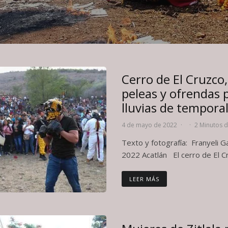
Cerro de El Cruzco
peleas y ofrendas 
lluvias de tempora
4 de mayo de 2022
·
·
2 Minutos d
Texto y fotografía: Franyeli 
2022 Acatlán El cerro de El Cru
LEER MÁS