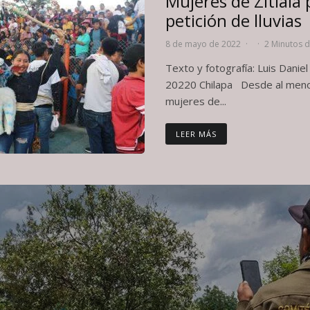
Mujeres de Zitlala
petición de lluvias
8 de mayo de 2022
·
·
2 Minutos d
Texto y fotografía: Luis Dani
20220 Chilapa Desde al meno
mujeres de...
LEER MÁS