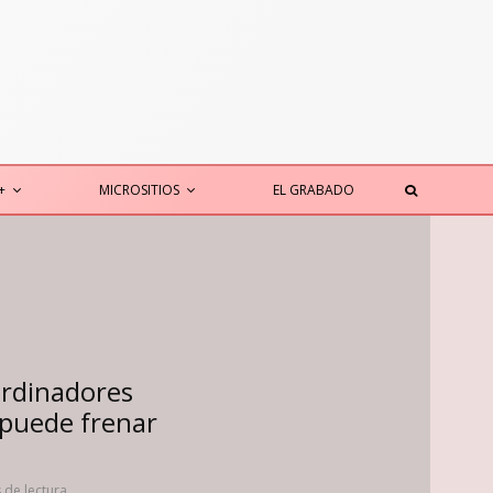
+
MICROSITIOS
EL GRABADO
ordinadores
 puede frenar
 de lectura