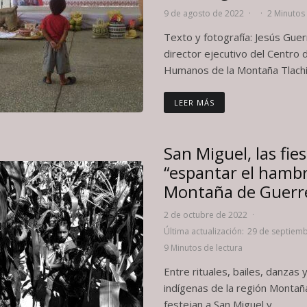
9 de agosto de 2022
·
·
2 Minutos 
Texto y fotografía: Jesús Gue
director ejecutivo del Centro
Humanos de la Montaña Tlachino
LEER MÁS
San Miguel, las fie
“espantar el hambr
Montaña de Guerr
2 de octubre de 2022
·
Última actualización:
29 de septiem
9 Minutos de lectura
Entre rituales, bailes, danzas 
indígenas de la región Monta
festejan a San Miguel y...