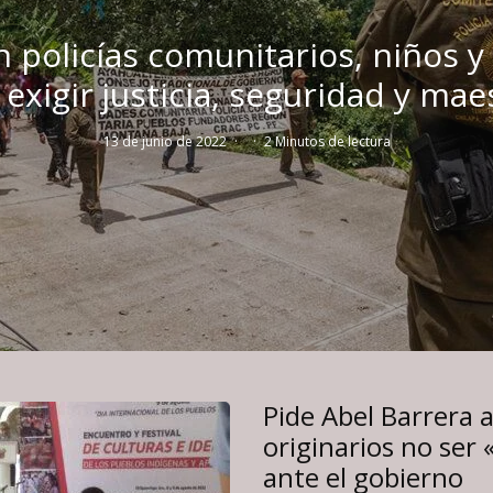
 policías comunitarios, niños y
 exigir justicia, seguridad y mae
13 de junio de 2022
·
·
2 Minutos de lectura
Pide Abel Barrera 
originarios no ser
ante el gobierno