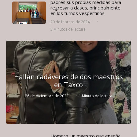
padres sus propias medidas para
regresar a clases, principalmente
en los turnos vespertinos
20 de febrero de 2024
·
·
5 Minutos de lectura
Hallan cadáveres de dos maestros
en Taxco
26 de diciembre de 2023
·
·
1 Minuto de lectura
Homero, un maestro que enseña