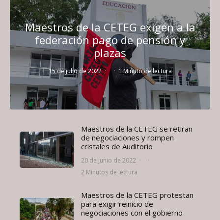
Maestros de la CETEG exigen a la
federación pago de pensión y
plazas
15 de julio de 2022
·
·
1 Minuto de lectura
Maestros de la CETEG se retiran
de negociaciones y rompen
cristales de Auditorio
20 de junio de 2022
·
·
2 Minutos de lectura
Maestros de la CETEG protestan
para exigir reinicio de
negociaciones con el gobierno