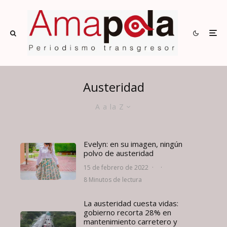
Austeridad
A a la Z
Evelyn: en su imagen, ningún
polvo de austeridad
15 de febrero de 2022
·
·
8 Minutos de lectura
La austeridad cuesta vidas:
gobierno recorta 28% en
mantenimiento carretero y