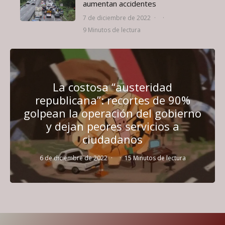
aumentan accidentes
7 de diciembre de 2022
·
·
9 Minutos de lectura
La costosa “austeridad
republicana”: recortes de 90%
golpean la operación del gobierno
y dejan peores servicios a
ciudadanos
6 de diciembre de 2022
·
·
15 Minutos de lectura