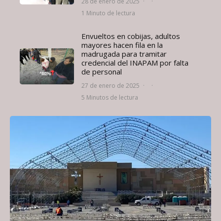
28 de enero de 2025
·
·
1 Minuto de lectura
Envueltos en cobijas, adultos
mayores hacen fila en la
madrugada para tramitar
credencial del INAPAM por falta
de personal
27 de enero de 2025
·
·
5 Minutos de lectura