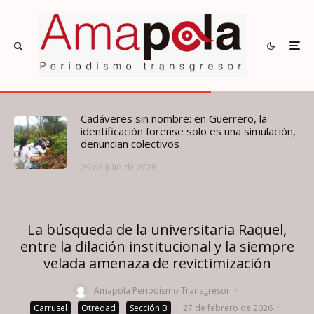
Cadáveres sin nombre: en Guerrero, la
identificación forense solo es una simulación,
denuncian colectivos
29 de julio de 2026
La búsqueda de la universitaria Raquel,
entre la dilación institucional y la siempre
velada amenaza de revictimización
Amapola Periodismo Transgresor
·
Carrusel
Otredad
Sección B
·
27 de febrero de 2026
·