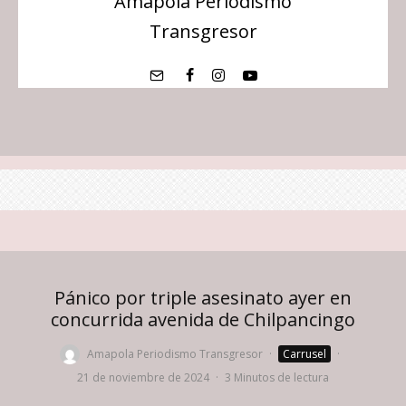
Amapola Periodismo
Transgresor
Pánico por triple asesinato ayer en
concurrida avenida de Chilpancingo
Amapola Periodismo Transgresor
·
Carrusel
·
21 de noviembre de 2024
·
3 Minutos de lectura