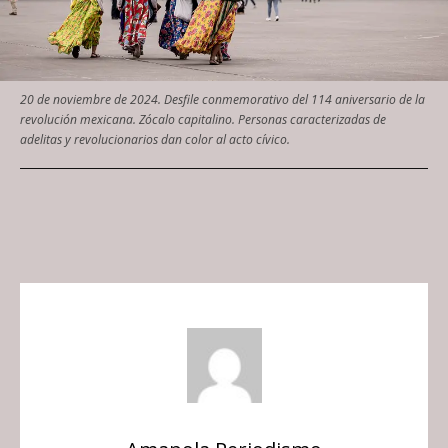
20 de noviembre de 2024. Desfile conmemorativo del 114 aniversario de la
revolución mexicana. Zócalo capitalino. Personas caracterizadas de
adelitas y revolucionarios dan color al acto cívico.