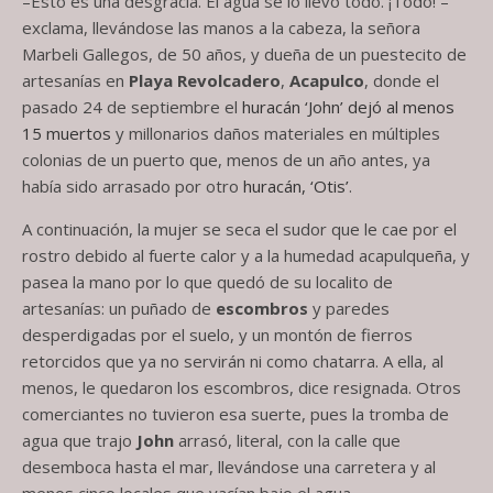
–Esto es una desgracia. El agua se lo llevó todo. ¡Todo! –
exclama, llevándose las manos a la cabeza, la señora
Marbeli Gallegos, de 50 años, y dueña de un puestecito de
artesanías en
Playa Revolcadero
,
Acapulco
, donde el
pasado 24 de septiembre el
huracán ‘John’ dejó al menos
15 muertos
y millonarios daños materiales en múltiples
colonias de un puerto que, menos de un año antes, ya
había sido arrasado por otro
huracán, ‘Otis’
.
A continuación, la mujer se seca el sudor que le cae por el
rostro debido al fuerte calor y a la humedad acapulqueña, y
pasea la mano por lo que quedó de su localito de
artesanías: un puñado de
escombros
y paredes
desperdigadas por el suelo, y un montón de fierros
retorcidos que ya no servirán ni como chatarra. A ella, al
menos, le quedaron los escombros, dice resignada. Otros
comerciantes no tuvieron esa suerte, pues la tromba de
agua que trajo
John
arrasó, literal, con la calle que
desemboca hasta el mar, llevándose una carretera y al
menos cinco locales que yacían bajo el agua.