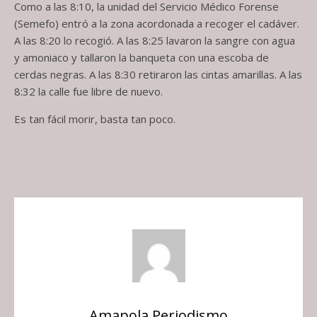
Como a las 8:10, la unidad del Servicio Médico Forense
(Semefo) entró a la zona acordonada a recoger el cadáver.
A las 8:20 lo recogió. A las 8:25 lavaron la sangre con agua
y amoniaco y tallaron la banqueta con una escoba de
cerdas negras. A las 8:30 retiraron las cintas amarillas. A las
8:32 la calle fue libre de nuevo.
Es tan fácil morir, basta tan poco.
Amapola Periodismo