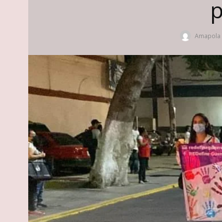
p
Amapola 