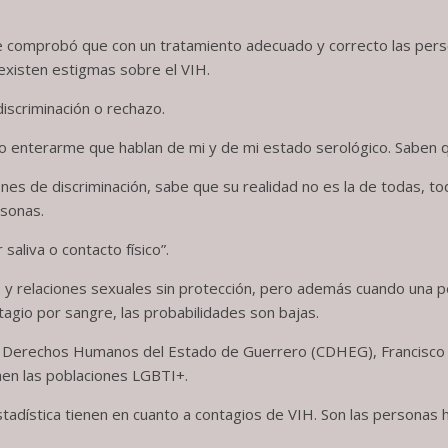
se comprobó que con un tratamiento adecuado y correcto las pers
existen estigmas sobre el VIH.
discriminación o rechazo.
no enterarme que hablan de mi y de mi estado serológico. Saben q
ones de discriminación, sabe que su realidad no es la de todas, t
rsonas.
aliva o contacto físico”.
e y relaciones sexuales sin protección, pero además cuando una p
tagio por sangre, las probabilidades son bajas.
 de Derechos Humanos del Estado de Guerrero (CDHEG), Francisco 
raen las poblaciones LGBTI+.
dística tienen en cuanto a contagios de VIH. Son las personas h