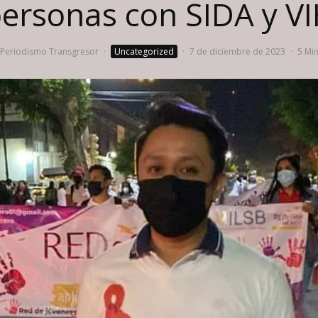
ersonas con SIDA y V
Periodismo Transgresor
·
Uncategorized
·
7 de diciembre de 2023
·
5 Min